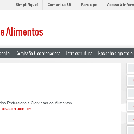
Simplifique!
Comunica BR
Participe
Acesso à infor
de Alimentos
cente
Comissão Coordenadora
Infraestrutura
Reconhecimento e 
ttp://apcal.com.br/