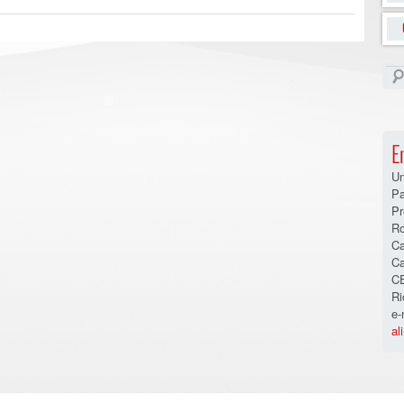
E
Un
Pa
Pr
Ro
Ca
Ca
CE
Ri
e-
al