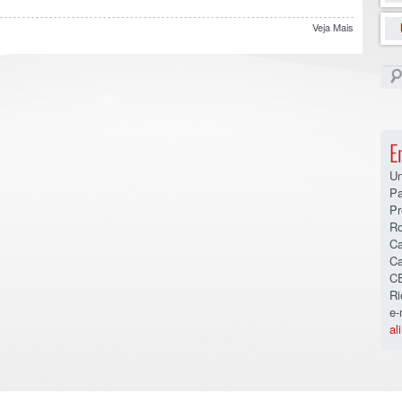
Veja Mais
E
Un
Pa
Pr
Ro
Ca
Ca
CE
Ri
e-
al