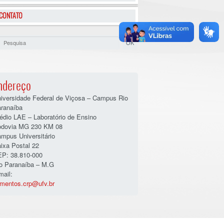
CONTATO
ndereço
iversidade Federal de Viçosa – Campus Rio
ranaíba
édio LAE – Laboratório de Ensino
dovia MG 230 KM 08
mpus Universitário
ixa Postal 22
P: 38.810-000
o Paranaíba – M.G
mail:
imentos.crp@ufv.br